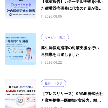
【講演報告】カテーテル実物を用い
た循環器病研修に代表の丸目が登壇
｜受講者123名、96%が「職場で役
2026.08.05
に立つ」と回答
サービス・製品
厚生局個別指導の対策支援を行い、
再指導を回避しました
2026.06.22
提携・コラボ
［プレスリリース］KMMK株式会社
と業務提携ー医療知×実装力。離島
の健康から最新医療の現場までー