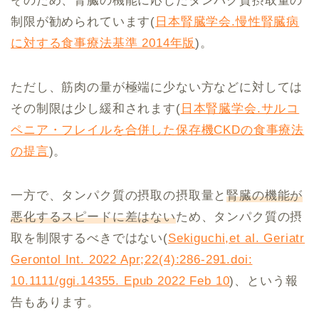
そのため、腎臓の機能に応じたタンパク質摂取量の
制限が勧められています(
日本腎臓学会.慢性腎臓病
に対する食事療法基準 2014年版
)。
ただし、筋肉の量が極端に少ない方などに対しては
その制限は少し緩和されます(
日本腎臓学会.サルコ
ペニア・フレイルを合併した保存機CKDの食事療法
の提言
)。
一方で、タンパク質の摂取の摂取量と
腎臓の機能が
悪化するスピードに差はない
ため、タンパク質の摂
取を制限するべきではない(
Sekiguchi,et al. Geriatr
Gerontol Int. 2022 Apr;22(4):286-291.doi:
10.1111/ggi.14355. Epub 2022 Feb 10
)、という報
告もあります。