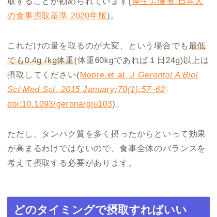
取することが勧められています(
厚生労働省.日本人
の食事摂取基準 2020年版
)。
これだけの量を取るのが大変、という場合でも
最低
でも0.4g /kg体重
(体重60kgであれば１日24g)以上は
摂取してください(
Moore.et al.
J Gerontol A Biol
Sci Med Sci. 2015 January;70(1):57–62
doi:10.1093/gerona/glu103
)。
ただし、タンパク質を多く摂ったからといって効果
が高まるわけではないので、食事全体のバランスを
考えて摂取する必要があります。
どのタイミングで摂取すればいい